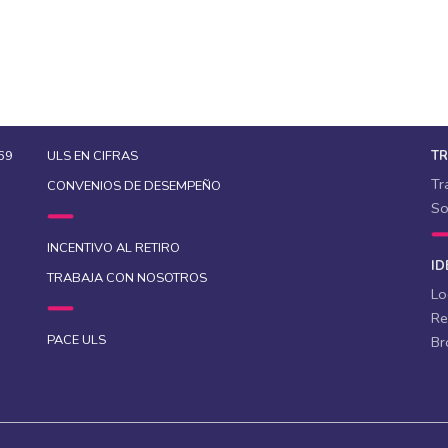
69
ULS EN CIFRAS
T
Tr
CONVENIOS DE DESEMPEÑO
So
INCENTIVO AL RETIRO
ID
TRABAJA CON NOSOTROS
Lo
Re
PACE ULS
Br