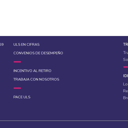
69
ULS EN CIFRAS
T
Tr
CONVENIOS DE DESEMPEÑO
So
INCENTIVO AL RETIRO
ID
TRABAJA CON NOSOTROS
Lo
Re
PACE ULS
Br